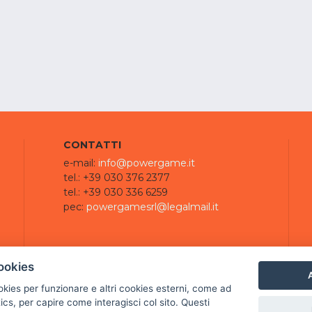
CONTATTI
e-mail:
info@powergame.it
tel.: +39 030 376 2377
tel.: +39 030 336 6259
pec:
powergamesrl@legalmail.it
ookies
A
ookies per funzionare e altri cookies esterni, come ad
cs, per capire come interagisci col sito. Questi