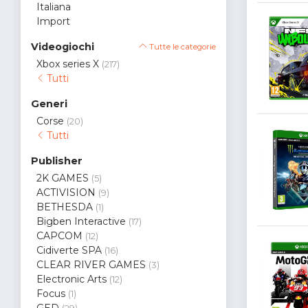
Italiana
Import
Videogiochi
Tutte le categorie
Xbox series X
(217)
Tutti
Generi
Corse
(20)
Tutti
Publisher
2K GAMES
(5)
ACTIVISION
(9)
BETHESDA
(1)
Bigben Interactive
(17)
CAPCOM
(12)
Cidiverte SPA
(16)
CLEAR RIVER GAMES
(3)
Electronic Arts
(12)
Focus
(1)
GED