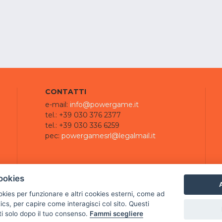
CONTATTI
e-mail:
info@powergame.it
tel.: +39 030 376 2377
tel.: +39 030 336 6259
pec:
powergamesrl@legalmail.it
ookies
A
ookies per funzionare e altri cookies esterni, come ad
cs, per capire come interagisci col sito. Questi
ti solo dopo il tuo consenso.
Fammi scegliere