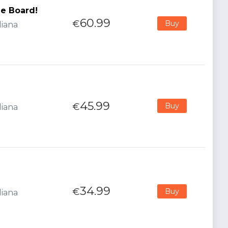
e Board!
60.99
€
Buy
liana
45.99
€
Buy
liana
34.99
€
Buy
liana