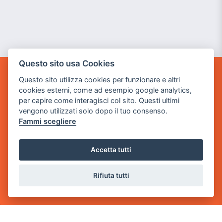
Questo sito usa Cookies
Questo sito utilizza cookies per funzionare e altri
GAME WARP
cookies esterni, come ad esempio google analytics,
BY POWER GAME SRL
per capire come interagisci col sito. Questi ultimi
vengono utilizzati solo dopo il tuo consenso.
Sede Legale
Fammi scegliere
via Villaggio dei Platani, 3
- 25014 Castenedolo, Brescia
Accetta tutti
Sede Operativa
via Industriale, 2 - 25082 Botticino, BS
Rifiuta tutti
Partita iva 03308130982
Cod. SDI: USAL8PV
CONTATTI
e-mail:
info@powergame.it