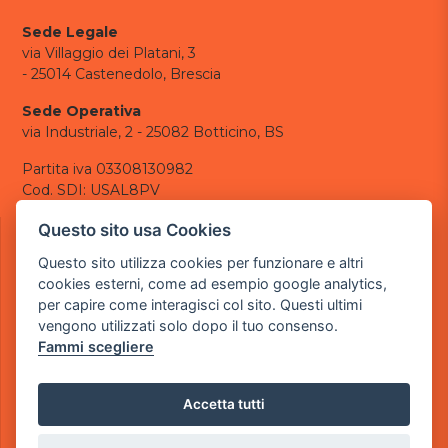
Sede Legale
via Villaggio dei Platani, 3
- 25014 Castenedolo, Brescia
Sede Operativa
via Industriale, 2 - 25082 Botticino, BS
Partita iva 03308130982
Cod. SDI: USAL8PV
CONTATTI
Questo sito usa Cookies
e-mail:
info@powergame.it
Questo sito utilizza cookies per funzionare e altri
tel.: +39 030 376 2377
cookies esterni, come ad esempio google analytics,
tel.: +39 030 336 6259
per capire come interagisci col sito. Questi ultimi
pec:
powergamesrl@legalmail.it
vengono utilizzati solo dopo il tuo consenso.
Fammi scegliere
LINK UTILI
Chi siamo
Informazioni generali
Accetta tutti
Informativa Privacy
Informativa sui cookies