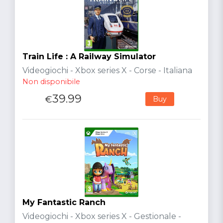
Train Life : A Railway Simulator
Videogiochi - Xbox series X - Corse - Italiana
Non disponibile
39.99
€
Buy
My Fantastic Ranch
Videogiochi - Xbox series X - Gestionale -