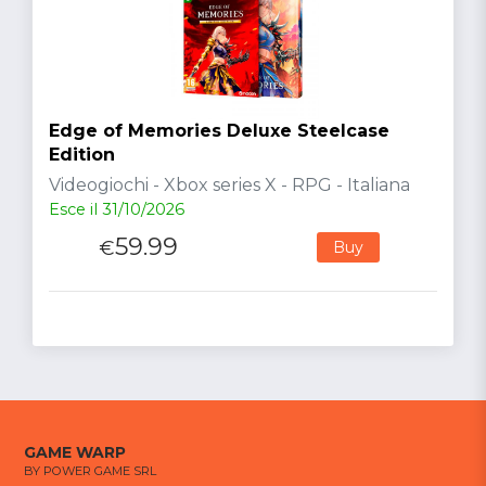
Edge of Memories Deluxe Steelcase
Edition
Videogiochi - Xbox series X - RPG - Italiana
Esce il 31/10/2026
59.99
€
Buy
GAME WARP
BY POWER GAME SRL