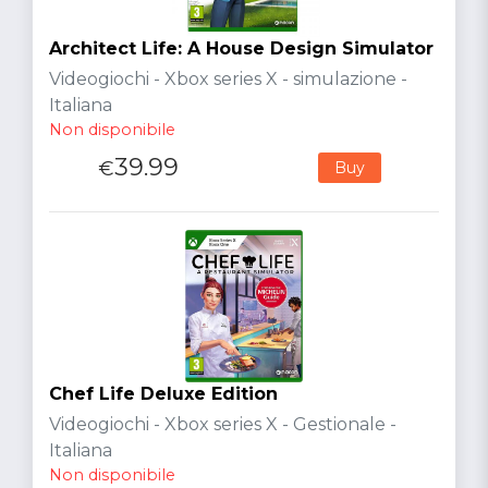
Architect Life: A House Design Simulator
Videogiochi - Xbox series X - simulazione -
Italiana
Non disponibile
39.99
€
Buy
Chef Life Deluxe Edition
Videogiochi - Xbox series X - Gestionale -
Italiana
Non disponibile