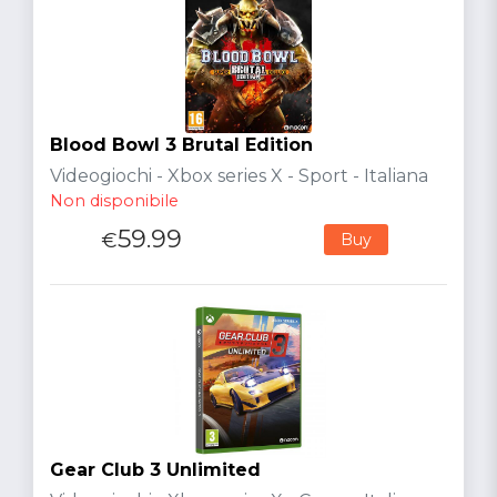
Blood Bowl 3 Brutal Edition
Videogiochi - Xbox series X - Sport - Italiana
Non disponibile
59.99
€
Buy
Gear Club 3 Unlimited