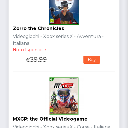
Zorro the Chronicles
Videogiochi - Xbox series X - Avventura -
Italiana
Non disponibile
39.99
€
Buy
MXGP: the Official Videogame
Videogiochi - Xbox series X - Corse - Italiana