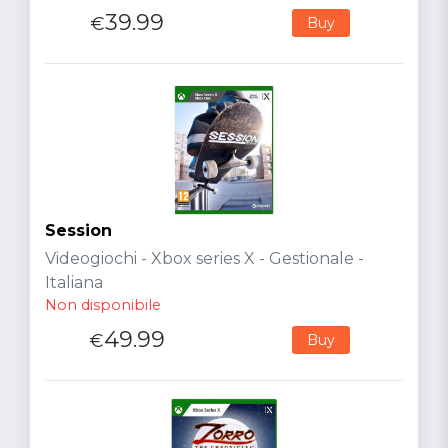
39.99
€
Buy
Session
Videogiochi - Xbox series X - Gestionale -
Italiana
Non disponibile
49.99
€
Buy