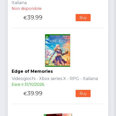
Italiana
Non disponibile
39.99
€
Buy
Edge of Memories
Videogiochi - Xbox series X - RPG - Italiana
Esce il 31/10/2026
39.99
€
Buy