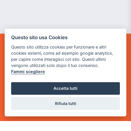
Questo sito usa Cookies
Questo sito utilizza cookies per funzionare e altri
GAME WARP
cookies esterni, come ad esempio google analytics,
BY POWER GAME SRL
per capire come interagisci col sito. Questi ultimi
vengono utilizzati solo dopo il tuo consenso.
Sede Legale
Fammi scegliere
via Villaggio dei Platani, 3
- 25014 Castenedolo, Brescia
Accetta tutti
Sede Operativa
via Industriale, 2 - 25082 Botticino, BS
Rifiuta tutti
Partita iva 03308130982
Cod. SDI: USAL8PV
CONTATTI
e-mail:
info@powergame.it