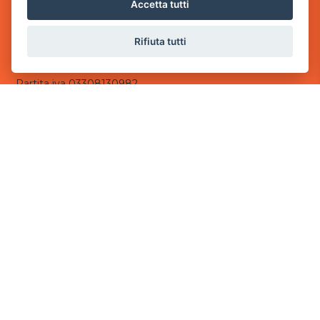
via Villaggio dei Platani, 3
Accetta tutti
- 25014 Castenedolo, Brescia
Rifiuta tutti
Sede Operativa
via Industriale, 2 - 25082 Botticino, BS
Partita iva 03308130982
Cod. SDI: USAL8PV
CONTATTI
e-mail:
info@powergame.it
tel.: +39 030 376 2377
tel.: +39 030 336 6259
pec:
powergamesrl@legalmail.it
LINK UTILI
Chi siamo
Informazioni generali
Informativa Privacy
Informativa sui cookies
©
2026
Power Game srl
- Tutti i diritti sono riservati.