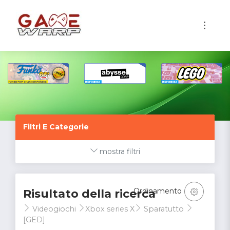
1
Filtri E Categorie
mostra filtri
Ordinamento
Risultato della ricerca
Videogiochi
Xbox series X
Sparatutto
[GED]