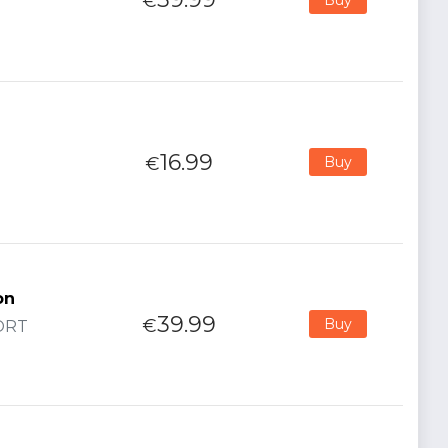
€
16.99
€
Buy
on
39.99
€
Buy
PORT