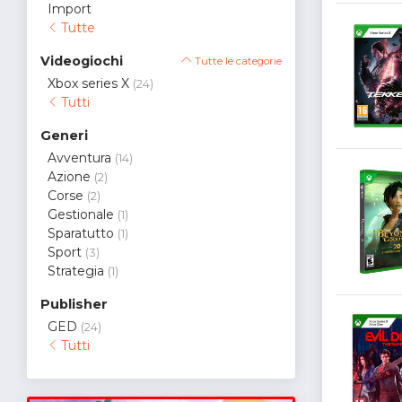
Import
Tutte
Videogiochi
Tutte le categorie
Xbox series X
(24)
Tutti
Generi
Avventura
(14)
Azione
(2)
Corse
(2)
Gestionale
(1)
Sparatutto
(1)
Sport
(3)
Strategia
(1)
Publisher
GED
(24)
Tutti