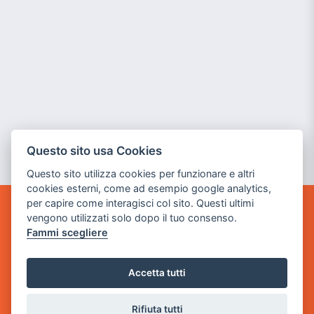
Questo sito usa Cookies
Questo sito utilizza cookies per funzionare e altri
cookies esterni, come ad esempio google analytics,
per capire come interagisci col sito. Questi ultimi
vengono utilizzati solo dopo il tuo consenso.
GAME WARP
BY POWER GAME SRL
Fammi scegliere
Sede Legale
Accetta tutti
via Villaggio dei Platani, 3
- 25014 Castenedolo, Brescia
Rifiuta tutti