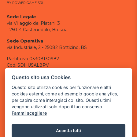
BY POWER GAME SRL
Sede Legale
via Villaggio dei Platani, 3
- 25014 Castenedolo, Brescia
Sede Operativa
via Industriale, 2 - 25082 Botticino, BS
Partita iva 03308130982
Cod. SDI: USAL8PV
CONTATTI
Questo sito usa Cookies
e-mail:
info@powergame.it
Questo sito utilizza cookies per funzionare e altri
tel.: +39 030 376 2377
cookies esterni, come ad esempio google analytics,
tel.: +39 030 336 6259
per capire come interagisci col sito. Questi ultimi
pec:
powergamesrl@legalmail.it
vengono utilizzati solo dopo il tuo consenso.
Fammi scegliere
LINK UTILI
Chi siamo
Informazioni generali
Accetta tutti
Informativa Privacy