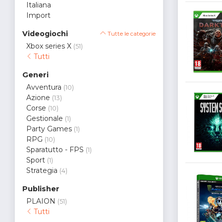
Italiana
Import
Videogiochi
Tutte le categorie
Xbox series X
(51)
Tutti
Generi
Avventura
(10)
Azione
(13)
Corse
(10)
Gestionale
(1)
Party Games
(1)
RPG
(10)
Sparatutto - FPS
(1)
Sport
(1)
Strategia
(4)
Publisher
PLAION
(51)
Tutti