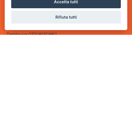
via Villaggio dei Platani, 3
Accetta tutti
- 25014 Castenedolo, Brescia
Rifiuta tutti
Sede Operativa
via Industriale, 2 - 25082 Botticino, BS
Partita iva 03308130982
Cod. SDI: USAL8PV
CONTATTI
e-mail:
info@powergame.it
tel.: +39 030 376 2377
tel.: +39 030 336 6259
pec:
powergamesrl@legalmail.it
LINK UTILI
Chi siamo
Informazioni generali
Informativa Privacy
Informativa sui cookies
©
2026
Power Game srl
- Tutti i diritti sono riservati.