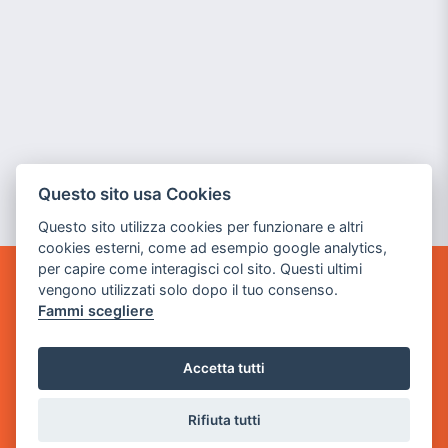
Questo sito usa Cookies
Questo sito utilizza cookies per funzionare e altri
cookies esterni, come ad esempio google analytics,
per capire come interagisci col sito. Questi ultimi
vengono utilizzati solo dopo il tuo consenso.
GAME WARP
Fammi scegliere
BY POWER GAME SRL
Sede Legale
Accetta tutti
via Villaggio dei Platani, 3
- 25014 Castenedolo, Brescia
Rifiuta tutti
Sede Operativa