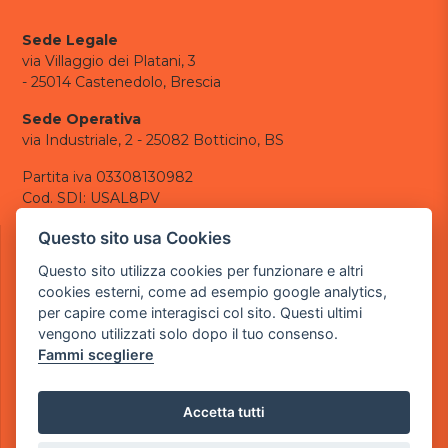
Sede Legale
via Villaggio dei Platani, 3
- 25014 Castenedolo, Brescia
Sede Operativa
via Industriale, 2 - 25082 Botticino, BS
Partita iva 03308130982
Cod. SDI: USAL8PV
CONTATTI
Questo sito usa Cookies
e-mail:
info@powergame.it
Questo sito utilizza cookies per funzionare e altri
tel.: +39 030 376 2377
cookies esterni, come ad esempio google analytics,
tel.: +39 030 336 6259
per capire come interagisci col sito. Questi ultimi
pec:
powergamesrl@legalmail.it
vengono utilizzati solo dopo il tuo consenso.
Fammi scegliere
LINK UTILI
Chi siamo
Informazioni generali
Accetta tutti
Informativa Privacy
Informativa sui cookies