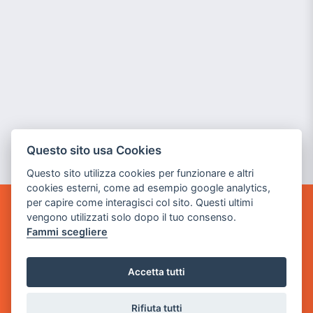
Questo sito usa Cookies
Questo sito utilizza cookies per funzionare e altri
cookies esterni, come ad esempio google analytics,
per capire come interagisci col sito. Questi ultimi
vengono utilizzati solo dopo il tuo consenso.
GAME WARP
BY POWER GAME SRL
Fammi scegliere
Sede Legale
Accetta tutti
via Villaggio dei Platani, 3
- 25014 Castenedolo, Brescia
Rifiuta tutti