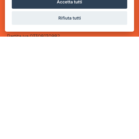
via Villaggio dei Platani, 3
Accetta tutti
- 25014 Castenedolo, Brescia
Rifiuta tutti
Sede Operativa
via Industriale, 2 - 25082 Botticino, BS
Partita iva 03308130982
Cod. SDI: USAL8PV
CONTATTI
e-mail:
info@powergame.it
tel.: +39 030 376 2377
tel.: +39 030 336 6259
pec:
powergamesrl@legalmail.it
LINK UTILI
Chi siamo
Informazioni generali
Informativa Privacy
Informativa sui cookies
©
2026
Power Game srl
- Tutti i diritti sono riservati.