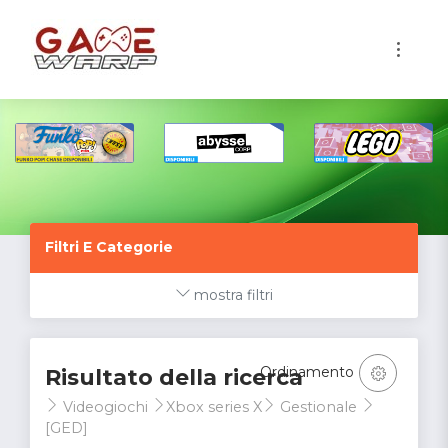
1
Filtri E Categorie
mostra filtri
Ordinamento
Risultato della ricerca
Videogiochi
Xbox series X
Gestionale
[GED]