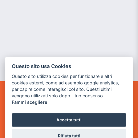
Questo sito usa Cookies
Questo sito utilizza cookies per funzionare e altri
cookies esterni, come ad esempio google analytics,
per capire come interagisci col sito. Questi ultimi
vengono utilizzati solo dopo il tuo consenso.
GAME WARP
BY POWER GAME SRL
Fammi scegliere
Sede Legale
Accetta tutti
via Villaggio dei Platani, 3
- 25014 Castenedolo, Brescia
Rifiuta tutti