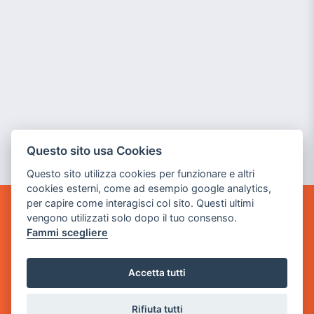
Questo sito usa Cookies
Questo sito utilizza cookies per funzionare e altri
cookies esterni, come ad esempio google analytics,
per capire come interagisci col sito. Questi ultimi
vengono utilizzati solo dopo il tuo consenso.
GAME WARP
BY POWER GAME SRL
Fammi scegliere
Sede Legale
Accetta tutti
via Villaggio dei Platani, 3
- 25014 Castenedolo, Brescia
Rifiuta tutti