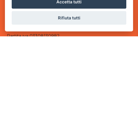
via Villaggio dei Platani, 3
Accetta tutti
- 25014 Castenedolo, Brescia
Rifiuta tutti
Sede Operativa
via Industriale, 2 - 25082 Botticino, BS
Partita iva 03308130982
Cod. SDI: USAL8PV
CONTATTI
e-mail:
info@powergame.it
tel.: +39 030 376 2377
tel.: +39 030 336 6259
pec:
powergamesrl@legalmail.it
LINK UTILI
Chi siamo
Informazioni generali
Informativa Privacy
Informativa sui cookies
©
2026
Power Game srl
- Tutti i diritti sono riservati.