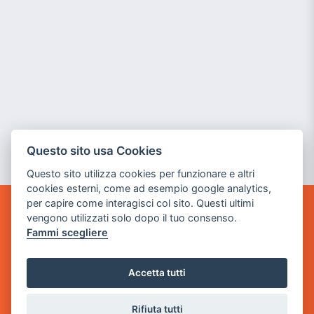
Questo sito usa Cookies
Questo sito utilizza cookies per funzionare e altri
cookies esterni, come ad esempio google analytics,
per capire come interagisci col sito. Questi ultimi
vengono utilizzati solo dopo il tuo consenso.
GAME WARP
BY POWER GAME SRL
Fammi scegliere
Sede Legale
Accetta tutti
via Villaggio dei Platani, 3
- 25014 Castenedolo, Brescia
Rifiuta tutti