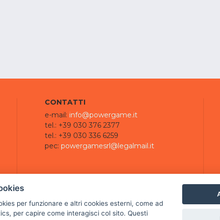
CONTATTI
e-mail:
info@powergame.it
tel.: +39 030 376 2377
tel.: +39 030 336 6259
pec:
powergamesrl@legalmail.it
ookies
A
ookies per funzionare e altri cookies esterni, come ad
cs, per capire come interagisci col sito. Questi