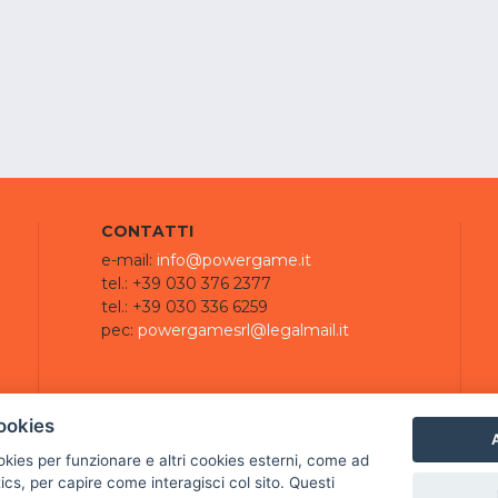
CONTATTI
e-mail:
info@powergame.it
tel.: +39 030 376 2377
tel.: +39 030 336 6259
pec:
powergamesrl@legalmail.it
ookies
A
ookies per funzionare e altri cookies esterni, come ad
cs, per capire come interagisci col sito. Questi