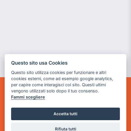
Questo sito usa Cookies
Questo sito utilizza cookies per funzionare e altri
cookies esterni, come ad esempio google analytics,
per capire come interagisci col sito. Questi ultimi
vengono utilizzati solo dopo il tuo consenso.
GAME WARP
BY POWER GAME SRL
Fammi scegliere
Sede Legale
Accetta tutti
via Villaggio dei Platani, 3
- 25014 Castenedolo, Brescia
Rifiuta tutti