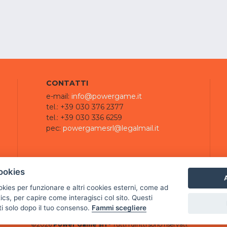
CONTATTI
e-mail:
info@powergame.it
tel.: +39 030 376 2377
tel.: +39 030 336 6259
pec:
powergamesrl@legalmail.it
ookies
A
ookies per funzionare e altri cookies esterni, come ad
cs, per capire come interagisci col sito. Questi
ti solo dopo il tuo consenso.
Fammi scegliere
©
2026
Power Game srl
- Tutti i diritti sono riservati.