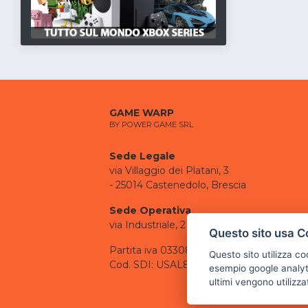
GAME WARP
BY POWER GAME SRL
Sede Legale
via Villaggio dei Platani, 3
- 25014 Castenedolo, Brescia
Sede Operativa
via Industriale, 2 - 25082 Botticino, BS
Questo sito usa C
Partita iva 03308130982
Questo sito utilizza c
Cod. SDI: USAL8PV
esempio google analyti
ultimi vengono utilizza