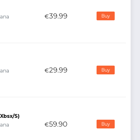
39.99
€
Buy
iana
29.99
€
Buy
iana
Xbsx/S)
59.90
€
Buy
iana