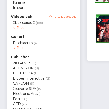
Italiana
Import
Videogiochi
Tutte le categorie
Xbox series X
(185)
Tutti
Generi
Picchiaduro
(4)
Tutti
Publisher
2K GAMES
(5)
ACTIVISION
(8)
BETHESDA
(1)
Bigben Interactive
(12)
CAPCOM
(9)
Cidiverte SPA
(15)
Electronic Arts
(11)
Focus
(1)
GED
(26)
MAXIMUM GAMES