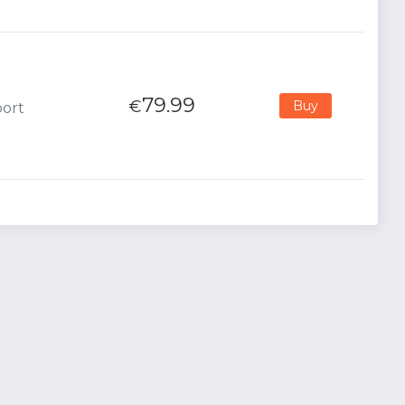
79.99
€
Buy
port