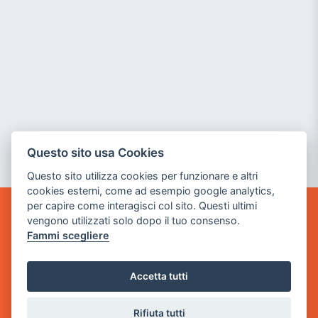
Questo sito usa Cookies
Questo sito utilizza cookies per funzionare e altri
cookies esterni, come ad esempio google analytics,
per capire come interagisci col sito. Questi ultimi
vengono utilizzati solo dopo il tuo consenso.
GAME WARP
BY POWER GAME SRL
Fammi scegliere
Sede Legale
Accetta tutti
via Villaggio dei Platani, 3
- 25014 Castenedolo, Brescia
Rifiuta tutti