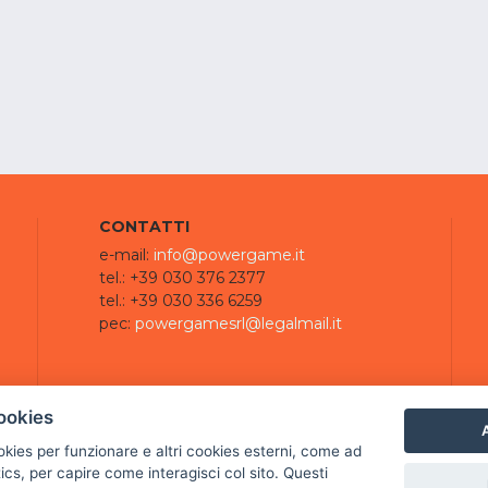
CONTATTI
e-mail:
info@powergame.it
tel.: +39 030 376 2377
tel.: +39 030 336 6259
pec:
powergamesrl@legalmail.it
ookies
A
ookies per funzionare e altri cookies esterni, come ad
cs, per capire come interagisci col sito. Questi