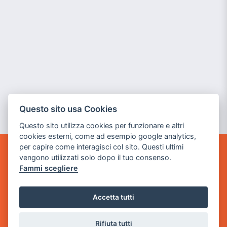
Questo sito usa Cookies
Questo sito utilizza cookies per funzionare e altri
cookies esterni, come ad esempio google analytics,
per capire come interagisci col sito. Questi ultimi
vengono utilizzati solo dopo il tuo consenso.
GAME WARP
BY POWER GAME SRL
Fammi scegliere
Sede Legale
Accetta tutti
via Villaggio dei Platani, 3
- 25014 Castenedolo, Brescia
Rifiuta tutti