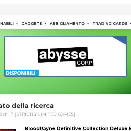
NABILI
GADGETS
ABBIGLIAMENTO
TRADING CARDS
ato della ricerca
ochi
[STRICTLY LIMITED GAMES]
BloodRayne Definitive Collection Deluxe 