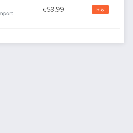
59.99
€
Buy
Import