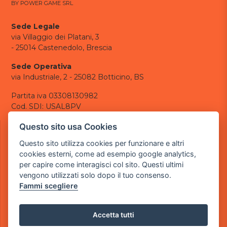
BY POWER GAME SRL
Sede Legale
via Villaggio dei Platani, 3
- 25014 Castenedolo, Brescia
Sede Operativa
via Industriale, 2 - 25082 Botticino, BS
Partita iva 03308130982
Cod. SDI: USAL8PV
CONTATTI
Questo sito usa Cookies
e-mail:
info@powergame.it
Questo sito utilizza cookies per funzionare e altri
tel.: +39 030 376 2377
cookies esterni, come ad esempio google analytics,
tel.: +39 030 336 6259
per capire come interagisci col sito. Questi ultimi
pec:
powergamesrl@legalmail.it
vengono utilizzati solo dopo il tuo consenso.
Fammi scegliere
LINK UTILI
Chi siamo
Informazioni generali
Accetta tutti
Informativa Privacy