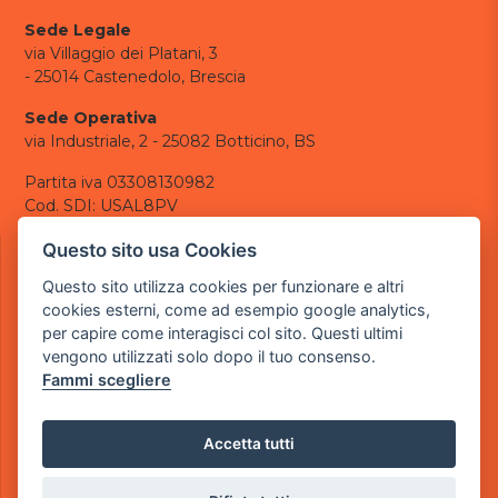
Sede Legale
via Villaggio dei Platani, 3
- 25014 Castenedolo, Brescia
Sede Operativa
via Industriale, 2 - 25082 Botticino, BS
Partita iva 03308130982
Cod. SDI: USAL8PV
CONTATTI
Questo sito usa Cookies
e-mail:
info@powergame.it
Questo sito utilizza cookies per funzionare e altri
tel.: +39 030 376 2377
cookies esterni, come ad esempio google analytics,
tel.: +39 030 336 6259
per capire come interagisci col sito. Questi ultimi
pec:
powergamesrl@legalmail.it
vengono utilizzati solo dopo il tuo consenso.
Fammi scegliere
LINK UTILI
Chi siamo
Informazioni generali
Accetta tutti
Informativa Privacy
Informativa sui cookies