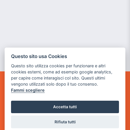
Questo sito usa Cookies
Questo sito utilizza cookies per funzionare e altri
cookies esterni, come ad esempio google analytics,
per capire come interagisci col sito. Questi ultimi
vengono utilizzati solo dopo il tuo consenso.
GAME WARP
Fammi scegliere
BY POWER GAME SRL
Sede Legale
Accetta tutti
via Villaggio dei Platani, 3
- 25014 Castenedolo, Brescia
Rifiuta tutti
Sede Operativa