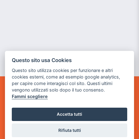
Questo sito usa Cookies
Questo sito utilizza cookies per funzionare e altri
cookies esterni, come ad esempio google analytics,
per capire come interagisci col sito. Questi ultimi
vengono utilizzati solo dopo il tuo consenso.
GAME WARP
Fammi scegliere
BY POWER GAME SRL
Sede Legale
Accetta tutti
via Villaggio dei Platani, 3
- 25014 Castenedolo, Brescia
Rifiuta tutti
Sede Operativa