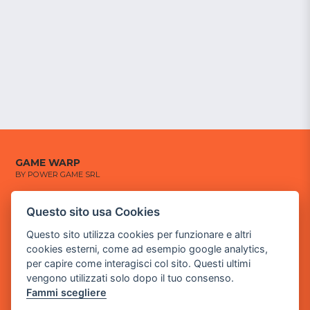
GAME WARP
BY POWER GAME SRL
Sede Legale
Questo sito usa Cookies
via Villaggio dei Platani, 3
Questo sito utilizza cookies per funzionare e altri
- 25014 Castenedolo, Brescia
cookies esterni, come ad esempio google analytics,
Sede Operativa
per capire come interagisci col sito. Questi ultimi
via Industriale, 2 - 25082 Botticino, BS
vengono utilizzati solo dopo il tuo consenso.
Fammi scegliere
Partita iva 03308130982