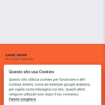
GAME WARP
BY POWER GAME SRL
Sede Legale
Questo sito usa Cookies
via Villaggio dei Platani, 3
Questo sito utilizza cookies per funzionare e altri
- 25014 Castenedolo, Brescia
cookies esterni, come ad esempio google analytics,
Sede Operativa
per capire come interagisci col sito. Questi ultimi
via Industriale, 2 - 25082 Botticino, BS
vengono utilizzati solo dopo il tuo consenso.
Fammi scegliere
Partita iva 03308130982