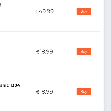
B
49.99
€
Buy
18.99
€
Buy
anic 1304
18.99
€
Buy