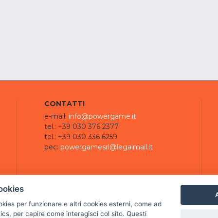
CONTATTI
e-mail:
info@powergame.it
tel.: +39 030 376 2377
tel.: +39 030 336 6259
pec:
powergamesrl@legalmail.it
ookies
A
ookies per funzionare e altri cookies esterni, come ad
cs, per capire come interagisci col sito. Questi