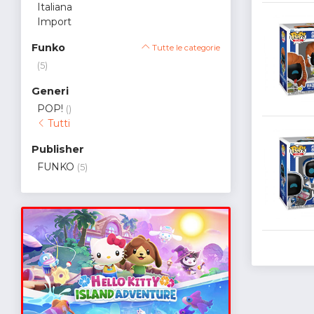
Italiana
Import
Funko
Tutte le categorie
(5)
Generi
POP!
()
Tutti
Publisher
FUNKO
(5)