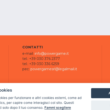
CONTATTI
e-mail:
info@powergame.it
tel.: +39 030 376 2377
tel.: +39 030 336 6259
pec:
powergamesrl@legalmail.it
ookies
A
ookies per funzionare e altri cookies esterni, come ad
cs, per capire come interagisci col sito. Questi
ti solo dopo il tuo consenso.
Fammi scegliere