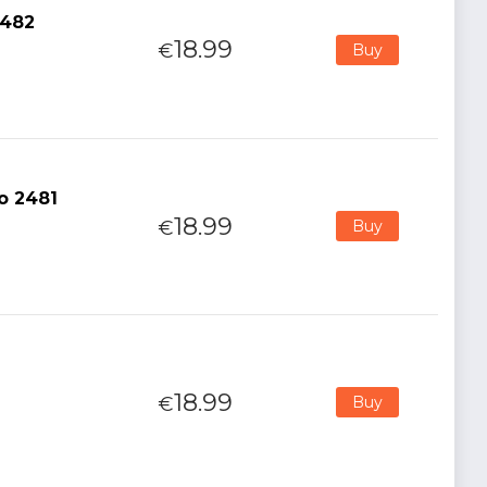
2482
18.99
€
Buy
o 2481
18.99
€
Buy
18.99
€
Buy