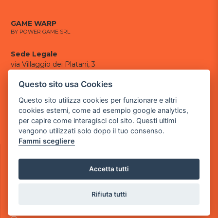
GAME WARP
BY POWER GAME SRL
Sede Legale
via Villaggio dei Platani, 3
- 25014 Castenedolo, Brescia
Questo sito usa Cookies
Sede Operativa
Questo sito utilizza cookies per funzionare e altri
via Industriale, 2 - 25082 Botticino, BS
cookies esterni, come ad esempio google analytics,
per capire come interagisci col sito. Questi ultimi
Partita iva 03308130982
vengono utilizzati solo dopo il tuo consenso.
Cod. SDI: USAL8PV
Fammi scegliere
CONTATTI
e-mail:
info@powergame.it
Accetta tutti
tel.: +39 030 376 2377
tel.: +39 030 336 6259
pec:
powergamesrl@legalmail.it
Rifiuta tutti
LINK UTILI