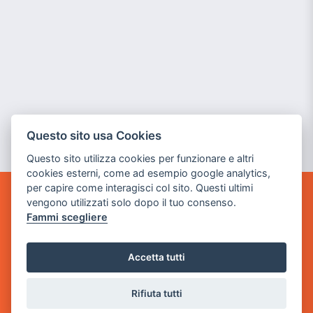
Questo sito usa Cookies
Questo sito utilizza cookies per funzionare e altri
cookies esterni, come ad esempio google analytics,
per capire come interagisci col sito. Questi ultimi
vengono utilizzati solo dopo il tuo consenso.
GAME WARP
Fammi scegliere
BY POWER GAME SRL
Sede Legale
Accetta tutti
via Villaggio dei Platani, 3
- 25014 Castenedolo, Brescia
Rifiuta tutti
Sede Operativa