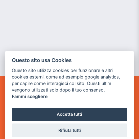
Questo sito usa Cookies
Questo sito utilizza cookies per funzionare e altri
cookies esterni, come ad esempio google analytics,
per capire come interagisci col sito. Questi ultimi
vengono utilizzati solo dopo il tuo consenso.
GAME WARP
Fammi scegliere
BY POWER GAME SRL
Sede Legale
Accetta tutti
via Villaggio dei Platani, 3
- 25014 Castenedolo, Brescia
Rifiuta tutti
Sede Operativa