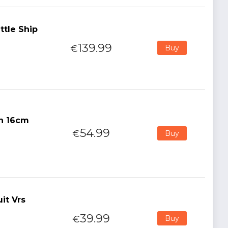
ttle Ship
139.99
€
Buy
n 16cm
54.99
€
Buy
it Vrs
39.99
€
Buy