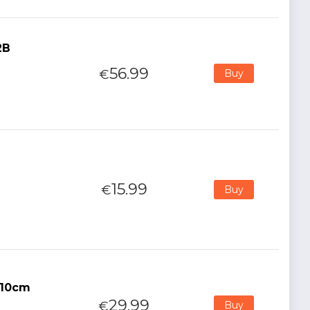
2B
56.99
€
Buy
15.99
€
Buy
 10cm
29.99
€
Buy