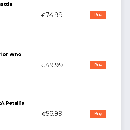
attle
74.99
€
Buy
rior Who
49.99
€
Buy
A Petallia
56.99
€
Buy