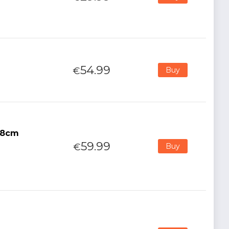
54.99
€
Buy
y 8cm
59.99
€
Buy