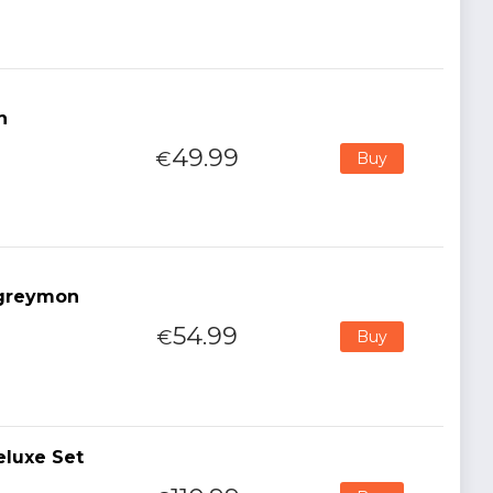
n
49.99
€
Buy
rgreymon
54.99
€
Buy
eluxe Set