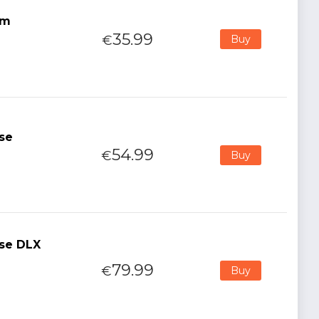
cm
35.99
€
Buy
se
54.99
€
Buy
se DLX
79.99
€
Buy