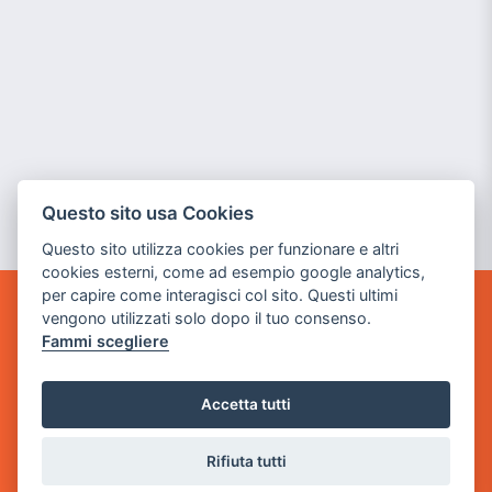
Questo sito usa Cookies
Questo sito utilizza cookies per funzionare e altri
cookies esterni, come ad esempio google analytics,
per capire come interagisci col sito. Questi ultimi
vengono utilizzati solo dopo il tuo consenso.
GAME WARP
Fammi scegliere
BY POWER GAME SRL
Sede Legale
Accetta tutti
via Villaggio dei Platani, 3
- 25014 Castenedolo, Brescia
Rifiuta tutti
Sede Operativa