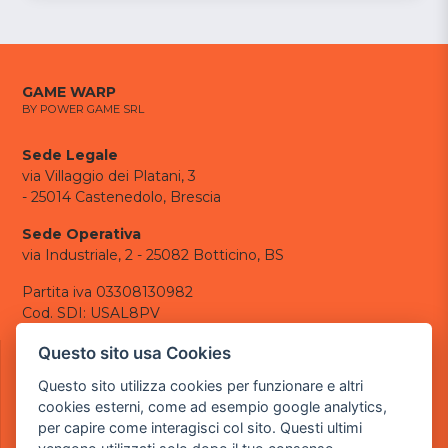
GAME WARP
BY POWER GAME SRL
Sede Legale
via Villaggio dei Platani, 3
- 25014 Castenedolo, Brescia
Sede Operativa
via Industriale, 2 - 25082 Botticino, BS
Partita iva 03308130982
Cod. SDI: USAL8PV
CONTATTI
Questo sito usa Cookies
e-mail:
info@powergame.it
Questo sito utilizza cookies per funzionare e altri
tel.: +39 030 376 2377
cookies esterni, come ad esempio google analytics,
tel.: +39 030 336 6259
per capire come interagisci col sito. Questi ultimi
pec:
powergamesrl@legalmail.it