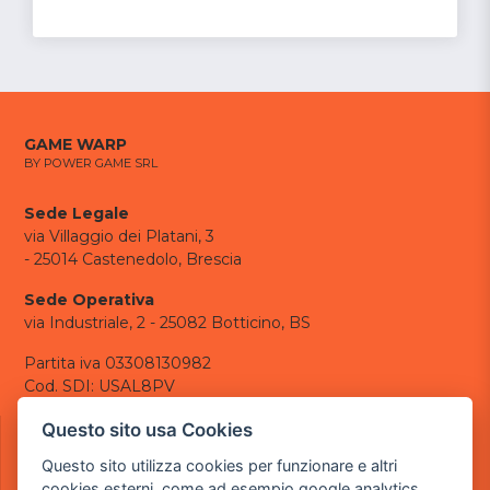
GAME WARP
BY POWER GAME SRL
Sede Legale
via Villaggio dei Platani, 3
- 25014 Castenedolo, Brescia
Sede Operativa
via Industriale, 2 - 25082 Botticino, BS
Partita iva 03308130982
Cod. SDI: USAL8PV
CONTATTI
Questo sito usa Cookies
e-mail:
info@powergame.it
Questo sito utilizza cookies per funzionare e altri
tel.: +39 030 376 2377
cookies esterni, come ad esempio google analytics,