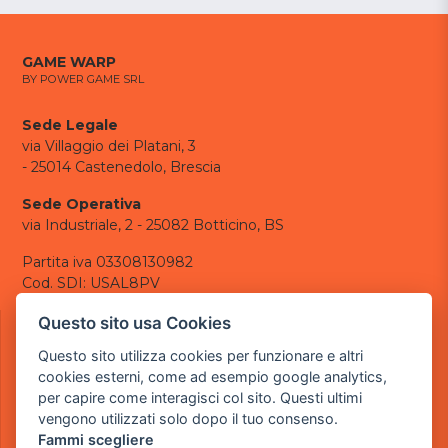
GAME WARP
BY POWER GAME SRL
Sede Legale
via Villaggio dei Platani, 3
- 25014 Castenedolo, Brescia
Sede Operativa
via Industriale, 2 - 25082 Botticino, BS
Partita iva 03308130982
Cod. SDI: USAL8PV
CONTATTI
Questo sito usa Cookies
e-mail:
info@powergame.it
Questo sito utilizza cookies per funzionare e altri
tel.: +39 030 376 2377
cookies esterni, come ad esempio google analytics,
tel.: +39 030 336 6259
per capire come interagisci col sito. Questi ultimi
pec:
powergamesrl@legalmail.it
vengono utilizzati solo dopo il tuo consenso.
Fammi scegliere
LINK UTILI