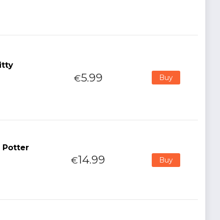
itty
5.99
€
Buy
 Potter
14.99
€
Buy