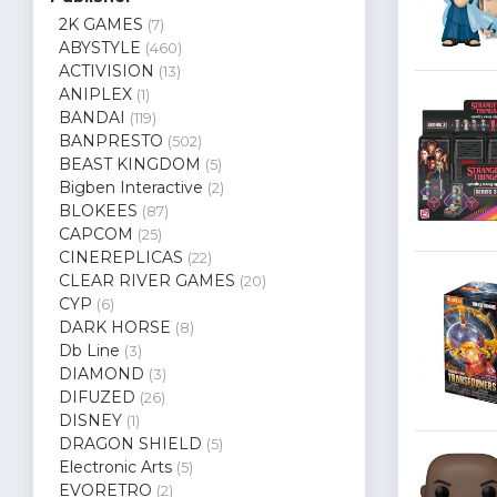
2K GAMES
(7)
ABYSTYLE
(460)
ACTIVISION
(13)
ANIPLEX
(1)
BANDAI
(119)
BANPRESTO
(502)
BEAST KINGDOM
(5)
Bigben Interactive
(2)
BLOKEES
(87)
CAPCOM
(25)
CINEREPLICAS
(22)
CLEAR RIVER GAMES
(20)
CYP
(6)
DARK HORSE
(8)
Db Line
(3)
DIAMOND
(3)
DIFUZED
(26)
DISNEY
(1)
DRAGON SHIELD
(5)
Electronic Arts
(5)
EVORETRO
(2)