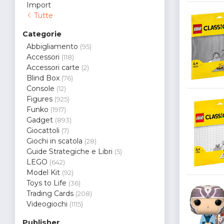
Import
Tutte
Categorie
Abbigliamento
(95)
Accessori
(118)
Accessori carte
(2)
Blind Box
(76)
Console
(12)
Figures
(925)
Funko
(1917)
Gadget
(893)
Giocattoli
(7)
Giochi in scatola
(28)
Guide Strategiche e Libri
(5)
LEGO
(642)
Model Kit
(92)
Toys to Life
(36)
Trading Cards
(208)
Videogiochi
(1115)
Publisher