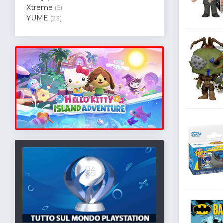
Xtreme
(5)
YUME
(23)