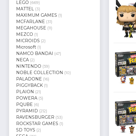
LEGO
(669)
MATTEL
(3)
MAXIMUM GAMES
(1)
MCFARLANE
(31)
MEGAHOUSE
(11)
MEZCO
(1)
MICROIDS
(2)
Microsoft
(1)
NAMCO BANDAI
(47)
NECA
(2)
NINTENDO
(59)
NOBLE COLLECTION
(10)
PALADONE
(16)
PIGGYBACK
(1)
PLAION
(21)
POWERA
(5)
PQUBE
(6)
PYRAMID
(212)
RAVENSBURGER
(53)
ROCKSTAR GAMES
(1)
SD TOYS
(2)