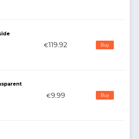
side
119.92
€
Buy
nsparent
9.99
€
Buy