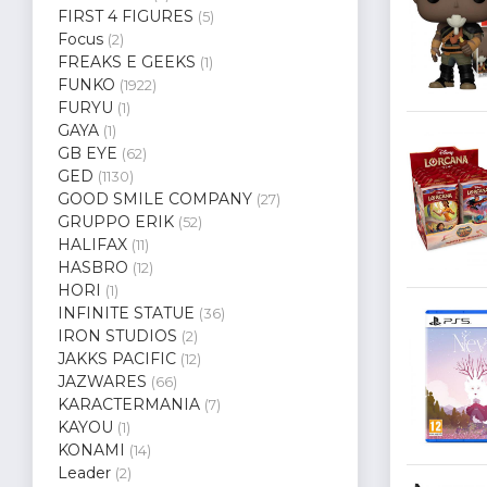
FIRST 4 FIGURES
(5)
Focus
(2)
FREAKS E GEEKS
(1)
FUNKO
(1922)
FURYU
(1)
GAYA
(1)
GB EYE
(62)
GED
(1130)
GOOD SMILE COMPANY
(27)
GRUPPO ERIK
(52)
HALIFAX
(11)
HASBRO
(12)
HORI
(1)
INFINITE STATUE
(36)
IRON STUDIOS
(2)
JAKKS PACIFIC
(12)
JAZWARES
(66)
KARACTERMANIA
(7)
KAYOU
(1)
KONAMI
(14)
Leader
(2)