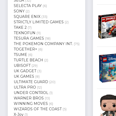
SEGA
(32)
SELECTA PLAY
(6)
SONY
(2)
SQUARE ENIX
(35)
STRICTLY LIMITED GAMES
(2)
TAKE 2
(7)
TEKNOFUN
(11)
TESURA GAMES
(18)
THE POKEMON COMPANY INT.
(75)
TOGETHER+
(6)
TSUME
(6)
TURTLE BEACH
(2)
UBISOFT
(29)
UK GADGET
(3)
UK GAMES
(8)
ULTIMATE GUARD
(20)
ULTRA PRO
(12)
UNDER CONTROL
(1)
WARNER BROS
(13)
WINNING MOVES
(6)
WIZARDS OF THE COAST
(5)
X-Joy
(1)