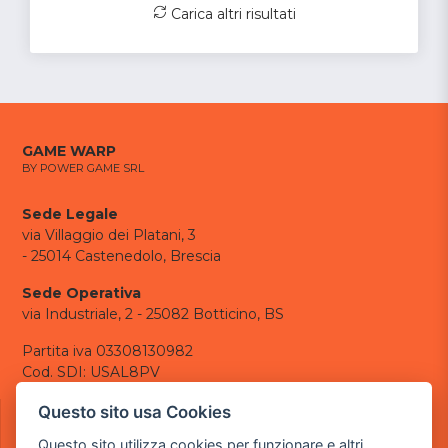
Carica altri risultati
GAME WARP
BY POWER GAME SRL
Sede Legale
via Villaggio dei Platani, 3
- 25014 Castenedolo, Brescia
Sede Operativa
via Industriale, 2 - 25082 Botticino, BS
Partita iva 03308130982
Cod. SDI: USAL8PV
CONTATTI
Questo sito usa Cookies
e-mail:
info@powergame.it
Questo sito utilizza cookies per funzionare e altri