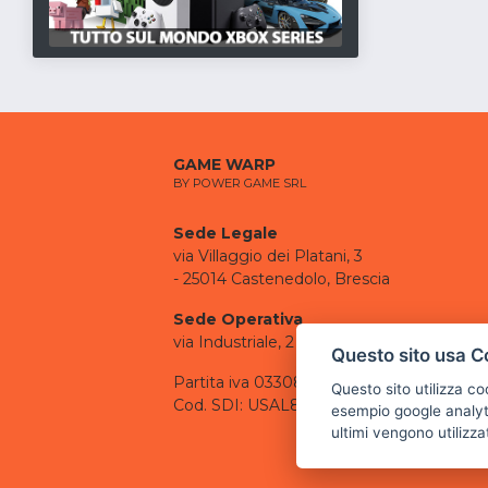
GAME WARP
BY POWER GAME SRL
Sede Legale
via Villaggio dei Platani, 3
- 25014 Castenedolo, Brescia
Sede Operativa
via Industriale, 2 - 25082 Botticino, BS
Questo sito usa C
Partita iva 03308130982
Questo sito utilizza c
Cod. SDI: USAL8PV
esempio google analyti
ultimi vengono utilizza