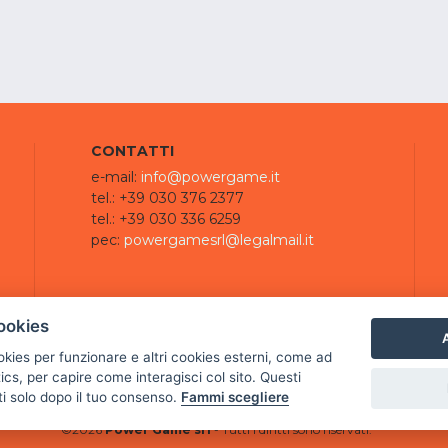
CONTATTI
e-mail:
info@powergame.it
tel.: +39 030 376 2377
tel.: +39 030 336 6259
pec:
powergamesrl@legalmail.it
ookies
A
ookies per funzionare e altri cookies esterni, come ad
cs, per capire come interagisci col sito. Questi
ti solo dopo il tuo consenso.
Fammi scegliere
©
2026
Power Game srl
- Tutti i diritti sono riservati.