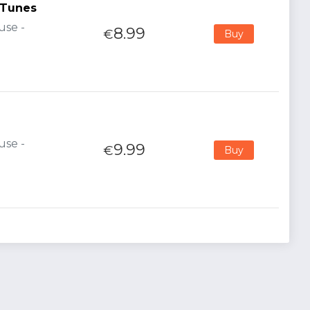
 Tunes
use -
8.99
€
Buy
use -
9.99
€
Buy