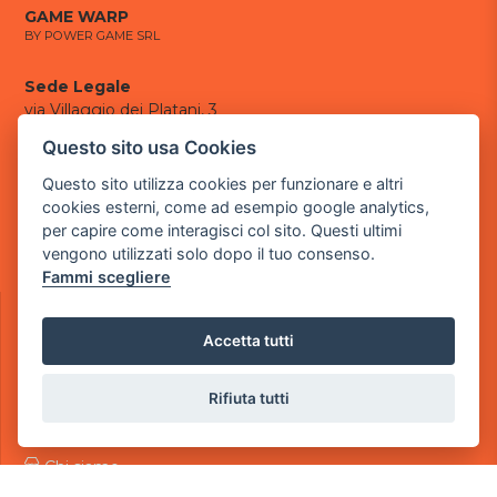
GAME WARP
BY POWER GAME SRL
Sede Legale
via Villaggio dei Platani, 3
- 25014 Castenedolo, Brescia
Questo sito usa Cookies
Sede Operativa
Questo sito utilizza cookies per funzionare e altri
via Industriale, 2 - 25082 Botticino, BS
cookies esterni, come ad esempio google analytics,
per capire come interagisci col sito. Questi ultimi
Partita iva 03308130982
vengono utilizzati solo dopo il tuo consenso.
Cod. SDI: USAL8PV
Fammi scegliere
CONTATTI
e-mail:
info@powergame.it
Accetta tutti
tel.: +39 030 376 2377
tel.: +39 030 336 6259
pec:
powergamesrl@legalmail.it
Rifiuta tutti
LINK UTILI
Chi siamo
Informazioni generali