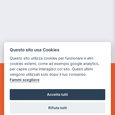
Questo sito usa Cookies
Questo sito utilizza cookies per funzionare e altri
cookies esterni, come ad esempio google analytics,
per capire come interagisci col sito. Questi ultimi
vengono utilizzati solo dopo il tuo consenso.
GAME WARP
Fammi scegliere
BY POWER GAME SRL
Sede Legale
Accetta tutti
via Villaggio dei Platani, 3
- 25014 Castenedolo, Brescia
Rifiuta tutti
Sede Operativa